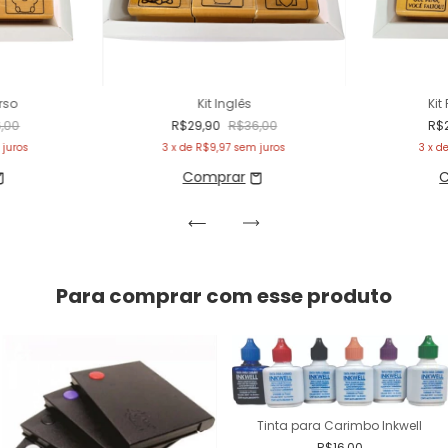
Urso
Kit Inglês
Kit
,00
R$29,90
R$36,00
R$
juros
3
x de
R$9,97
sem juros
3
x d
Para comprar com esse produto
Tinta para Carimbo Inkwell
R$16,00