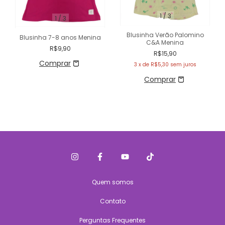
1
/
3
1
/
3
Blusinha Verão Palomino
Blusinha 7-8 anos Menina
C&A Menina
R$9,90
R$15,90
3
x de
R$5,30
sem juros
Quem somos
Contato
Perguntas Frequentes