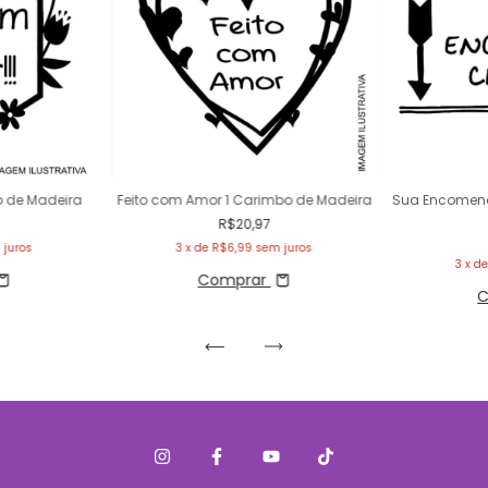
 de Madeira
Feito com Amor 1 Carimbo de Madeira
Sua Encomen
R$20,97
 juros
3
x de
R$6,99
sem juros
3
x d
Comprar
C