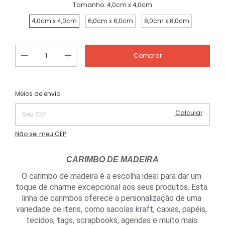
Tamanho:
4,0cm x 4,0cm
4,0cm x 4,0cm
6,0cm x 6,0cm
8,0cm x 8,0cm
Alterar CEP
Entregas para o CEP:
Meios de envio
Calcular
Não sei meu CEP
CARIMBO DE MADEIRA
O carimbo de madeira é a escolha ideal para dar um 
toque de charme excepcional aos seus produtos. Esta 
linha de carimbos oferece a personalização de uma 
variedade de itens, como sacolas kraft, caixas, papéis, 
tecidos, tags, scrapbooks, agendas e muito mais.